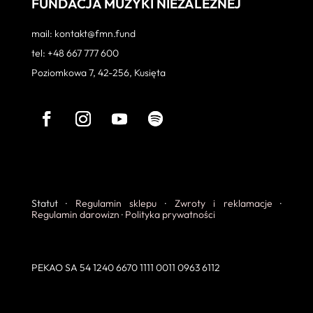
FUNDACJA MUZYKI NIEZALEŻNEJ
mail: kontakt@fmn.fund
tel: +48 667 777 600
Poziomkowa 7, 42-256, Kusięta
Statut ·
Regulamin sklepu
·
Zwroty i reklamacje
·
Regulamin darowizn
·
Polityka prywatności
PEKAO SA 54 1240 6670 1111 0011 0963 6112