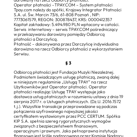
darowizny na rzecz Odbiorcy płatności.
Operator płatności –TPAY.COM – System płatności
Tpay.com należy do spółki, Krajowy Integrator Płatności
S.A. ul. Św. Marcin 73/6, 61-808 Poznań , NIP:
7773061579, REGON: 300878437, KRS: 0000412357
Kapitał zakładowy: 5.494.980 PLN wpłacony w całości.
Serwis internetowy – serwis TPAY.COM pośredniczący
w przekazywaniu darowizny pomiędzy Odbiorcą
płatności a Darczyńcą.
Płatność – dokonywana przez Darczyńcę indywidualna
darowizna na rzecz Odbiorcy płatności z wykorzystaniem
Serwisu.
§ 3
Odbiorcą płatności jest Fundacja Muzyki Niezależnej.
Podmiotem świadczącym usługę płatniczą, zwaną dalej
w niniejszym regulaminie „Usługą TPAY” na rzecz
Użytkowników jest Operator płatności. Operator
płatności realizując Usługę TPAY występuje jako
dostawca usług płatniczych w rozumieniu ustawy z dnia 19
sierpnia 2017 r. o Usługach płatniczych. (Dz.U. 2016.1572
t.j.). Wszystkie transakcje przeprowadzane są podczas
połączenia szyfrowanego najwyższej jakości
certyfikatem wystawionym przez PCC CERTUM. Spółka
KIP S.A. spełnia szereg rygorystycznych wymogów
związanych z bezpieczeństwem finansowym,
operacyjnym i prawnym. Jako pełnoprawna instytucja
finansowa jest ściśle nadzorowana przez Komisję Nadzoru