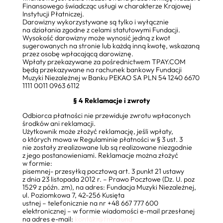
Finansowego świadcząc usługi w charakterze Krajowej
Instytucji Płatniczej.
Darowizny wykorzystywane są tylko i wyłącznie
na działania zgodne z celami statutowymi Fundacji.
Wysokość darowizny może wynosić jedną z kwot
sugerowanych na stronie lub każdą inną kwotę, wskazaną
przez osobę wpłacającą darowiznę.
Wpłaty przekazywane za pośrednictwem TPAY.COM
będą przekazywane na rachunek bankowy Fundacji
Muzyki Niezależnej w Banku PEKAO SA PLN 54 1240 6670
1111 0011 0963 6112
§ 4 Reklamacje i zwroty
Odbiorca płatności nie przewiduje zwrotu wpłaconych
środków ani reklamacji.
Użytkownik może złożyć reklamację, jeśli wpłaty,
o których mowa w Regulaminie płatności w § 3 ust. 3
nie zostały zrealizowane lub są realizowane niezgodnie
z jego postanowieniami. Reklamacje można złożyć
w formie:
pisemnej- przesyłką pocztową art. 3 punkt 21 ustawy
z dnia 23 listopada 2012 r. – Prawo Pocztowe (Dz. U. poz
1529 z późn. zm), na adres: Fundacja Muzyki Niezależnej,
ul. Poziomkowa 7, 42-256 Kusięta
ustnej – telefonicznie na nr +48 667 777 600
elektronicznej – w formie wiadomości e-mail przesłanej
na adres e-mail:
kontakt@fmn.fund