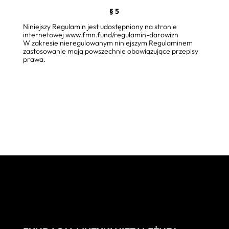
§ 5
Niniejszy Regulamin jest udostępniony na stronie
internetowej www.fmn.fund/regulamin-darowizn
W zakresie nieregulowanym niniejszym Regulaminem
zastosowanie mają powszechnie obowiązujące przepisy
prawa.