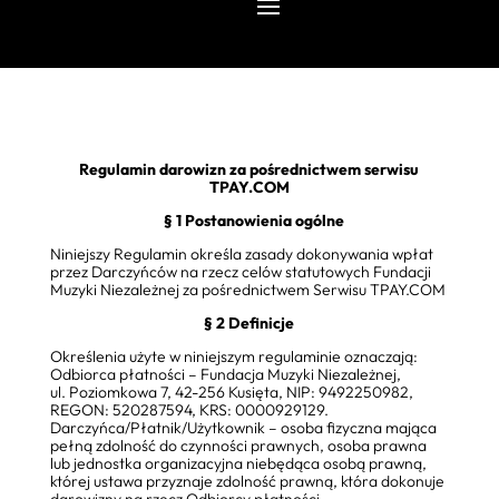
Regulamin darowizn za pośrednictwem serwisu
TPAY.COM
§ 1 Postanowienia ogólne
Niniejszy Regulamin określa zasady dokonywania wpłat
przez Darczyńców na rzecz celów statutowych Fundacji
Muzyki Niezależnej za pośrednictwem Serwisu TPAY.COM
§ 2 Definicje
Określenia użyte w niniejszym regulaminie oznaczają:
Odbiorca płatności – Fundacja Muzyki Niezależnej,
ul. Poziomkowa 7, 42-256 Kusięta, NIP: 9492250982,
REGON: 520287594, KRS: 0000929129.
Darczyńca/Płatnik/Użytkownik – osoba fizyczna mająca
pełną zdolność do czynności prawnych, osoba prawna
lub jednostka organizacyjna niebędąca osobą prawną,
której ustawa przyznaje zdolność prawną, która dokonuje